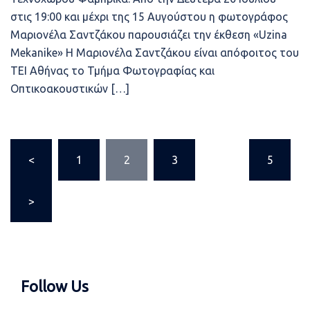
στις 19:00 και μέχρι της 15 Αυγούστου η φωτογράφος
Μαριονέλα Σαντζάκου παρουσιάζει την έκθεση «Uzina
Mekanike» Η Μαριονέλα Σαντζάκου είναι απόφοιτος του
ΤΕΙ Αθήνας το Τμήμα Φωτογραφίας και
Οπτικοακουστικών […]
Σελιδοποίηση
<
1
2
3
…
5
άρθρων
>
Follow Us