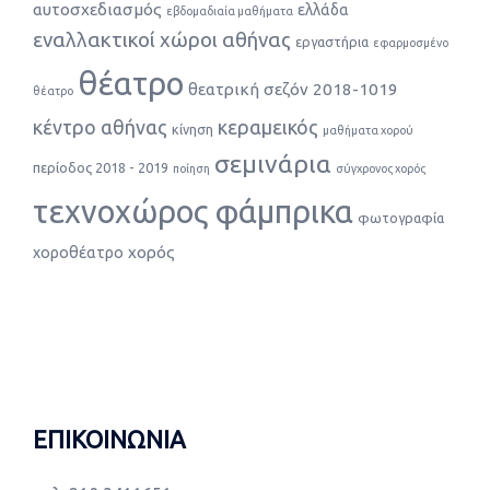
αυτοσχεδιασμός
ελλάδα
εβδομαδιαία μαθήματα
εναλλακτικοί χώροι αθήνας
εργαστήρια
εφαρμοσμένο
θέατρο
θεατρική σεζόν 2018-1019
θέατρο
κέντρο αθήνας
κεραμεικός
κίνηση
μαθήματα χορού
σεμινάρια
περίοδος 2018 - 2019
ποίηση
σύγχρονος χορός
τεχνοχώρος φάμπρικα
φωτογραφία
χορός
χοροθέατρο
ΕΠΙΚΟΙΝΩΝΙΑ