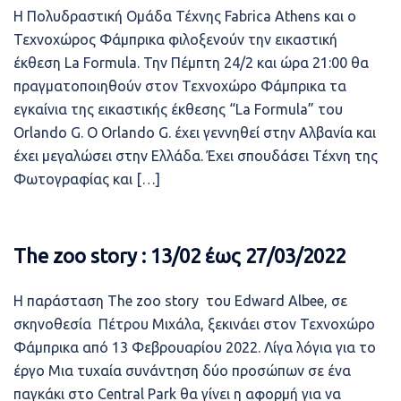
Η Πολυδραστική Ομάδα Τέχνης Fabrica Athens και ο
Τεχνοχώρος Φάμπρικα φιλοξενούν την εικαστική
έκθεση La Formula. Την Πέμπτη 24/2 και ώρα 21:00 θα
πραγματοποιηθούν στον Τεχνοχώρο Φάμπρικα τα
εγκαίνια της εικαστικής έκθεσης “La Formula” του
Orlando G. Ο Orlando G. έχει γεννηθεί στην Αλβανία και
έχει μεγαλώσει στην Ελλάδα. Έχει σπουδάσει Τέχνη της
Φωτογραφίας και […]
The zoo story : 13/02 έως 27/03/2022
Η παράσταση The zoo story του Εdward Αlbee, σε
σκηνοθεσία Πέτρου Μιχάλα, ξεκινάει στον Τεχνοχώρο
Φάμπρικα από 13 Φεβρουαρίου 2022. Λίγα λόγια για το
έργο Μια τυχαία συνάντηση δύο προσώπων σε ένα
παγκάκι στο Central Park θα γίνει η αφορμή για να