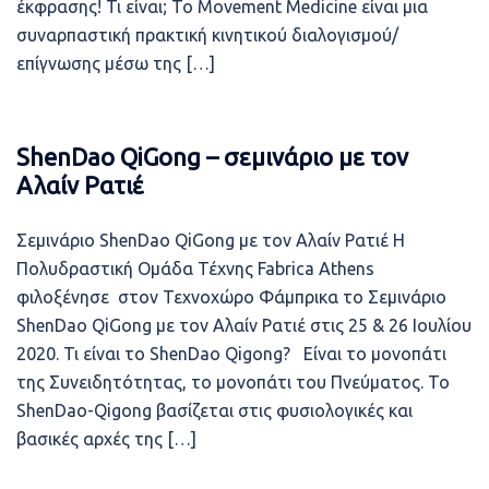
έκφρασης! Τι είναι; Το Movement Medicine είναι μια
συναρπαστική πρακτική κινητικού διαλογισμού/
επίγνωσης μέσω της […]
ShenDao QiGong – σεμινάριο με τον
Αλαίν Ρατιέ
Σεμινάριο ShenDao QiGong με τον Αλαίν Ρατιέ Η
Πολυδραστική Ομάδα Τέχνης Fabrica Athens
φιλοξένησε στον Τεχνοχώρο Φάμπρικα το Σεμινάριο
ShenDao QiGong με τον Αλαίν Ρατιέ στις 25 & 26 Ιουλίου
2020. Τι είναι το ShenDao Qigong? Είναι το μονοπάτι
της Συνειδητότητας, το μονοπάτι του Πνεύματος. Το
ShenDao-Qigong βασίζεται στις φυσιολογικές και
βασικές αρχές της […]