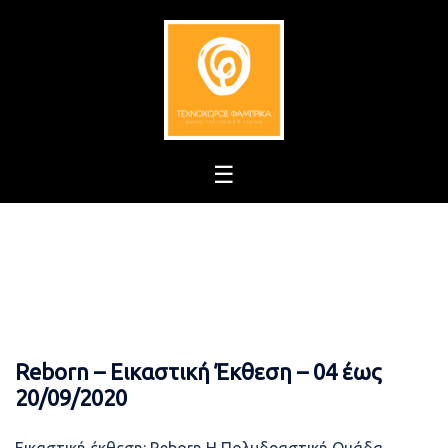
Skip
to
content
Reborn – Εικαστική Έκθεση – 04 έως
20/09/2020