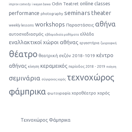
online classes
Odin Teatret
improv comedy
i wayan bawa
seminars
theater
performance
photography
αθήνα
workshops
Παραστάσεις
weekly lessons
αυτοσχεδιασμός
ελλάδα
εβδομαδιαία μαθήματα
εναλλακτικοί χώροι αθήνας
εργαστήρια
ζωγραφική
θέατρο
κέντρο
θεατρική σεζόν 2018-1019
αθήνας
κεραμεικός
κίνηση
περίοδος 2018 - 2019
ποίηση
τεχνοχώρος
σεμινάρια
σύγχρονος χορός
φάμπρικα
χορός
χοροθέατρο
φωτογραφία
Τεχνοχώρος Φάμπρικα