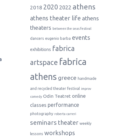
athens
2020
2022
2018
athens theater life
athens
theaters
between the seas festival
events
dancers
eugenio barba
fabrica
exhibitions
a
fabrica
artspace
athens
greece
handmade
and recycled theater festival
improv
online
Odin Teatret
comedy
performance
classes
photography
roberta carreri
seminars
theater
weekly
workshops
lessons