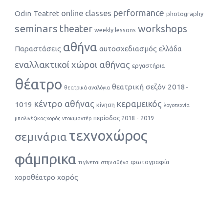
performance
online classes
Odin Teatret
photography
seminars
theater
workshops
weekly lessons
αθήνα
Παραστάσεις
αυτοσχεδιασμός
ελλάδα
εναλλακτικοί χώροι αθήνας
εργαστήρια
θέατρο
θεατρική σεζόν 2018-
θεατρικά αναλόγια
κέντρο αθήνας
κεραμεικός
1019
κίνηση
λογοτεχνία
περίοδος 2018 - 2019
μπαλινέζικος χορός
ντοκιμαντέρ
τεχνοχώρος
σεμινάρια
φάμπρικα
φωτογραφία
τι γίνεται στην αθήνα
χορός
χοροθέατρο