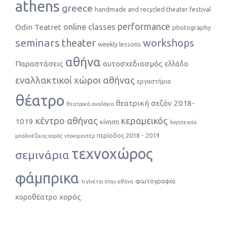
athens
greece
handmade and recycled theater festival
performance
online classes
Odin Teatret
photography
seminars
theater
workshops
weekly lessons
αθήνα
Παραστάσεις
αυτοσχεδιασμός
ελλάδα
εναλλακτικοί χώροι αθήνας
εργαστήρια
θέατρο
θεατρική σεζόν 2018-
θεατρικά αναλόγια
κέντρο αθήνας
κεραμεικός
1019
κίνηση
λογοτεχνία
περίοδος 2018 - 2019
μπαλινέζικος χορός
ντοκιμαντέρ
τεχνοχώρος
σεμινάρια
φάμπρικα
φωτογραφία
τι γίνεται στην αθήνα
χορός
χοροθέατρο