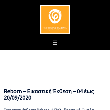
Skip
to
content
Reborn – Εικαστική Έκθεση – 04 έως
20/09/2020