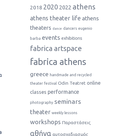
athens
2020
2022
2018
athens theater life
athens
theaters
dancers
eugenio
dance
events
exhibitions
barba
fabrica artspace
fabrica athens
greece
α
handmade and recycled
online
Odin Teatret
theater festival
performance
classes
seminars
photography
theater
weekly lessons
workshops
Παραστάσεις
αθήνα
a
αυτοσχεδιασμός