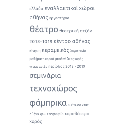
εναλλακτικοί χώροι
ελλάδα
αθήνας
εργαστήρια
θέατρο
θεατρική σεζόν
κέντρο αθήνας
2018-1019
κεραμεικός
κίνηση
λογοτεχνία
μαθήματα χορού
μπαλινέζικος χορός
περίοδος 2018 - 2019
ντοκιμαντέρ
σεμινάρια
τεχνοχώρος
φάμπρικα
τι γίνεται στην
χοροθέατρο
φωτογραφία
αθήνα
χορός