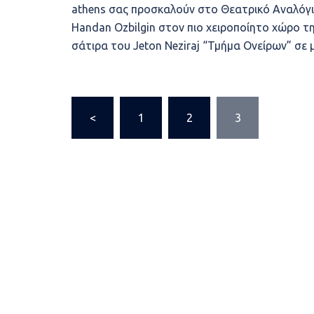
athens σας προσκαλούν στο Θεατρικό Αναλόγιο
Handan Ozbilgin στον πιο χειροποίητο χώρο τη
σάτιρα του Jeton Neziraj “Τμήμα Ονείρων” σε
Σελιδοποίηση
<
1
2
3
άρθρων