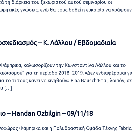
 τη διάρκεια του ξεχωριστού αυτού σεμιναρίου οι
ρητικές γνώσεις, ενώ θα τους δοθεί η ευκαιρία να γράψουν
οσχεδιασμός – Κ. Λάλλου / Εβδομαδιαία
ς Φάμπρικα, καλωσορίζουν την Κωνσταντίνα Λάλλου και το
διασμού” για τη περίοδο 2018 -2019. «Δεν ενδιαφέρομαι γι
α το τι τους κάνει να κινηθούν» Pina Bausch Έτσι, λοιπόν, σε
υ […]
ο – Handan Ozbilgin – 09/11/18
εχνοχώρος Φάμπρικα και η Πολυδραστική Ομάδα Τέχνης Fabric