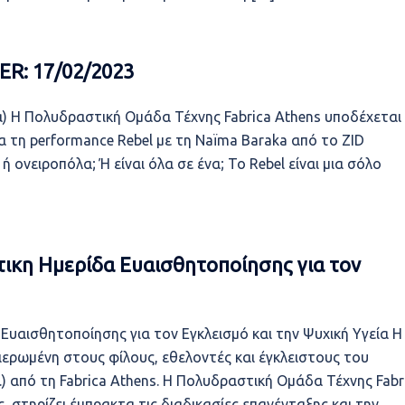
ER: 17/02/2023
α) Η Πολυδραστική Ομάδα Τέχνης Fabrica Athens υποδέχεται
 τη performance Rebel με τη Naïma Baraka από το ZID
ή ονειροπόλα; Ή είναι όλα σε ένα; Το Rebel είναι μια σόλο
ικη Ημερίδα Ευαισθητοποίησης για τον
Ευαισθητοποίησης για τον Εγκλεισμό και την Ψυχική Υγεία Η
ιερωμένη στους φίλους, εθελοντές και έγκλειστους του
 από τη Fabrica Athens. Η Πολυδραστική Ομάδα Τέχνης Fabr
, στηρίζει έμπρακτα τις διαδικασίες επανένταξης και την