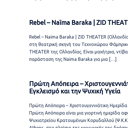
Rebel – Naïma Baraka | ZID THEAT
Rebel – Naïma Baraka | ZID THEATER (Ολλανδί
στη θεατρική σκηνή του Τεχνοχώρου Φάμπρικα
THEATER της Ολλανδίας. Είναι μαχήτρια, ντίβα 
παράσταση της Naïma Baraka για μια […]
Πρώτη Απόπειρα – Χριστουγεννιάτ
Εγκλεισμό και την Ψυχική Υγεία
Πρώτη Απόπειρα – Χριστουγεννιάτικη Ημερίδα 
Πρώτη Απόπειρα είναι μια γιορτινή ημερίδα αφ
Ψυχιατρείου Κρατουμένων Κορυδαλλού (Ψ.Κ.Κ.)
Athens, στο πλαίσιο της κοινωνικής της δράσης