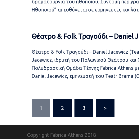
δραματουργία του ηθοποιού. Σύντομη περιγρ
Ηθοποιού” απευθύνεται σε ερμηνευτές και λά
Θέατρο & Folk Τραγούδι – Daniel J
Θέατρο & Folk Τραγούδι – Daniel Jacewicz (Te
Jacewicz, ιδρυτή του Πολωνικού Θεάτρου και
Πολυδραστική Ομάδα Τέχνης Fabrica Athens μ
Daniel Jacewicz, εμπνευστή του Teatr Brama (
Σελιδοποίηση
1
2
3
>
άρθρων
Copyright Fabrica Athens
2018