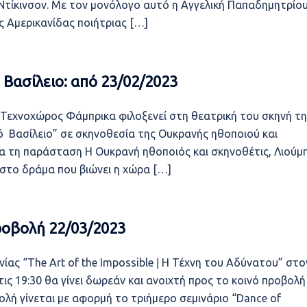
Ντίκινσον. Με τον μονόλογο αυτό η Αγγελική Παπαδημητρίο
ης Αμερικανίδας ποιήτριας […]
Βασίλειο: από 23/02/2023
Τεχνοχώρος Φάμπρικα φιλοξενεί στη θεατρική του σκηνή τη
 Βασίλειο” σε σκηνοθεσία της Ουκρανής ηθοποιού και
για τη παράσταση Η Ουκρανή ηθοποιός και σκηνοθέτις, Λιούμ
 στο δράμα που βιώνει η χώρα […]
ροβολή 22/03/2023
νίας “The Art of the Impossible ǀ Η Τέχνη του Αδύνατου” στο
ς 19:30 θα γίνει δωρεάν και ανοιχτή προς το κοινό προβολή
οβολή γίνεται με αφορμή το τριήμερο σεμινάριο “Dance of