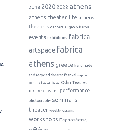
υ
athens
2020
2022
2018
athens theater life
athens
theaters
dancers
eugenio barba
fabrica
events
exhibitions
fabrica
artspace
athens
πα
greece
handmade
and recycled theater festival
improv
Odin Teatret
comedy
i wayan bawa
performance
online classes
seminars
photography
theater
weekly lessons
ν
workshops
Παραστάσεις