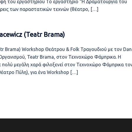
αφή του εργαστηρίου Το εργαστήριο “Η Δραματουργία του
τρεις των παραστατικών τεχνών (θέατρο, […]
acewicz (Teatr Brama)
atr Brama) Workshop Θεάτρου & Folk Τραγουδιού με τον Dani
 Οργανισμού, Teatr Brama, στον Τεχνοχώρο Φάμπρικα. Η
ε πολύ μεγάλη χαρά φιλοξενεί στον Τεχνοχώρο Φάμπρικα το
Θέατρο Πύλη), για ένα Workshop […]