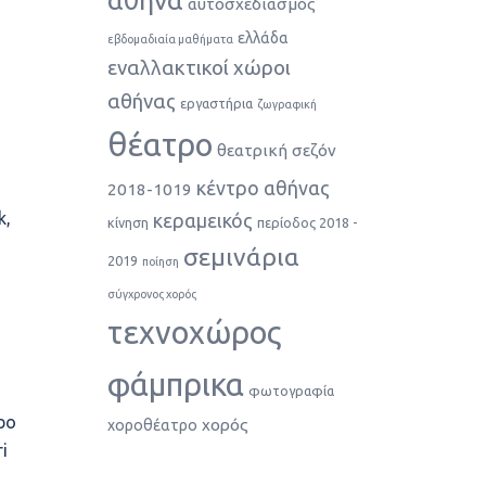
αθήνα
αυτοσχεδιασμός
ελλάδα
εβδομαδιαία μαθήματα
εναλλακτικοί χώροι
αθήνας
εργαστήρια
ζωγραφική
θέατρο
θεατρική σεζόν
κέντρο αθήνας
2018-1019
k,
κεραμεικός
κίνηση
περίοδος 2018 -
σεμινάρια
2019
ποίηση
σύγχρονος χορός
τεχνοχώρος
φάμπρικα
φωτογραφία
ρο
χορός
χοροθέατρο
i