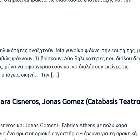
λυκότητες αναζητούν. Μία γυναίκα ψάχνει την εαυτή της, μ
ριβώς ψάχνουν; Τί βρίσκουν; Δύο θηλυκότητες που διόλου δε
, μόνο να αφουγκραστούν και να διαλύσουν εκείνες τις
ην υπόγεια σκηνή… Την […]
ra Cisneros, Jonas Gomez (Catabasis Teatro
sneros και Jonas Gomez Η Fabrica Athens με πολύ χαρά
 για ένα πρωτοποριακό εργαστήριο – έρευνα για τη πρακτική