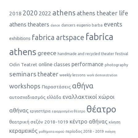
athens
2020
athens theater life
2022
2018
events
athens theaters
dancers
eugenio barba
dance
fabrica
fabrica artspace
exhibitions
athens
greece
handmade and recycled theater festival
performance
online classes
Odin Teatret
photography
seminars
theater
weekly lessons
work demonstration
αθήνα
workshops
Παραστάσεις
εναλλακτικοί χώροι
αυτοσχεδιασμός
ελλάδα
θέατρο
αθήνας
εργαστήρια
εφαρμοσμένο θέατρο
κέντρο αθήνας
θεατρική σεζόν 2018-1019
κίνηση
κεραμεικός
περίοδος 2018 - 2019
μαθήματα χορού
ποίηση