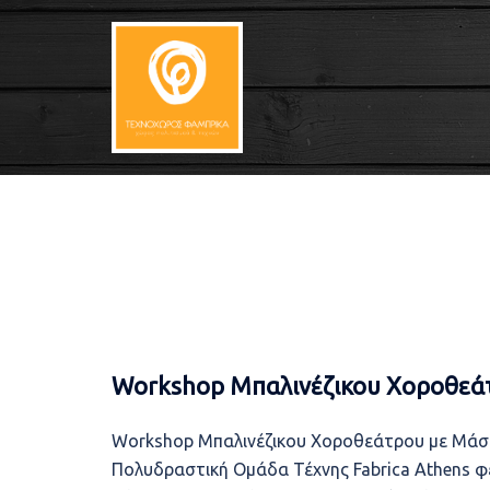
Skip
to
content
Workshop Μπαλινέζικου Χοροθεάτ
Workshop Μπαλινέζικου Χοροθεάτρου με Μάσκα
Πολυδραστική Ομάδα Τέχνης Fabrica Athens φ