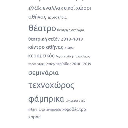
εναλλακτικοί χώροι
ελλάδα
αθήνας
εργαστήρια
θέατρο
θεατρικά αναλόγια
θεατρική σεζόν 2018-1019
κέντρο αθήνας
κίνηση
κεραμεικός
λογοτεχνία
μπαλινέζικος
περίοδος 2018 - 2019
χορός
ντοκιμαντέρ
σεμινάρια
τεχνοχώρος
φάμπρικα
τι γίνεται στην
χοροθέατρο
φωτογραφία
αθήνα
χορός