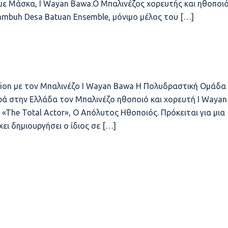
ε Μάσκα, I Wayan Bawa.Ο Μπαλινέζος χορευτής και ηθοποιό
ambuh Desa Batuan Ensemble, μόνιμο μέλος του […]
tion με τον Μπαλινέζο I Wayan Bawa Η Πολυδραστική Ομάδα
ορά στην Ελλάδα τον Μπαλινέζο ηθοποιό και χορευτή I Wayan
«The Total Actor», Ο Απόλυτος Ηθοποιός. Πρόκειται για μια
ι δημιουργήσει ο ίδιος σε […]