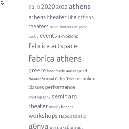
ς,
athens
2020
2022
2018
athens theater life
athens
theaters
dancers
eugenio
dance
events
exhibitions
barba
fabrica artspace
fabrica athens
greece
handmade and recycled
online
Odin Teatret
theater festival
performance
classes
seminars
photography
theater
weekly lessons
workshops
Παραστάσεις
αθήνα
αυτοσχεδιασμός