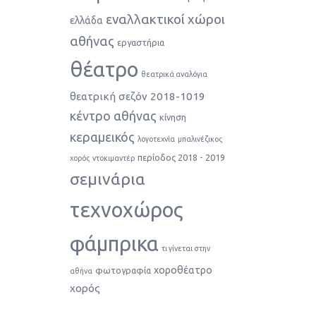
εναλλακτικοί χώροι
ελλάδα
αθήνας
εργαστήρια
θέατρο
θεατρικά αναλόγια
θεατρική σεζόν 2018-1019
κέντρο αθήνας
κίνηση
κεραμεικός
λογοτεχνία
μπαλινέζικος
περίοδος 2018 - 2019
χορός
ντοκιμαντέρ
σεμινάρια
τεχνοχώρος
φάμπρικα
τι γίνεται στην
χοροθέατρο
φωτογραφία
αθήνα
χορός