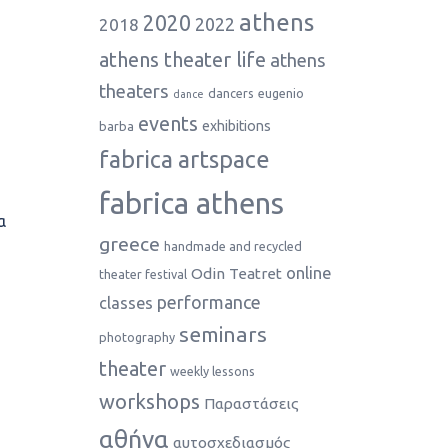
athens
2020
2022
2018
athens theater life
athens
theaters
dancers
eugenio
dance
events
exhibitions
barba
fabrica artspace
fabrica athens
α
greece
handmade and recycled
online
Odin Teatret
theater festival
performance
classes
seminars
photography
theater
weekly lessons
workshops
Παραστάσεις
αθήνα
αυτοσχεδιασμός