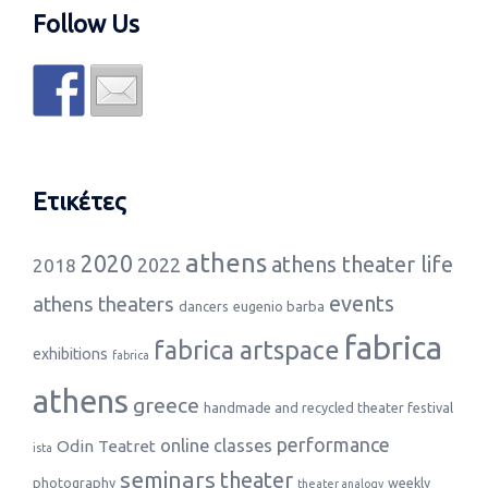
Follow Us
Ετικέτες
athens
2020
athens theater life
2022
2018
events
athens theaters
dancers
eugenio barba
fabrica
fabrica artspace
exhibitions
fabrica
athens
greece
handmade and recycled theater festival
performance
online classes
Odin Teatret
ista
seminars
theater
photography
weekly
theater analogy