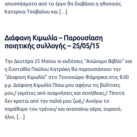
αποσπάσματα από το έργο θα διαβάσει η ηθοποιός
Κατερινα Τσαβαλου και […]
Διάφανη Κιμωλία – Παρουσίαση
ποιητικής συλλογής – 25/05/15
Την Δευτέρα 25 Μαϊου οι εκδόσεις “Ανώνυμο Βιβλίο” και
η Ευσταθία Παύλου Κατράκη θα παρουσιάσουν την
“Δίαφανη Κιμωλία” στο Τεχνοχώρο Φάμπρικα στις 8.00
μ.μ. Διάφανη Κιμωλία Πίσω μου αφήνω τις βαλίτσες
μου,/ γεμάτες από αναμνήσεις και συνήθειες./ Τίποτα
δεν κρατώ από την παλιά μου ζωή./ Ανοίγω το
παράθυρο του τρένου/ και ανασαίνω αέρα, ουρανό,
ήλιο, […]