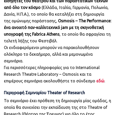
εισηγητές του θεάτρου και των παραστατικών τεχνών
από όλο τον κόσμο
(Ελλάδα, Ιταλία, Γερμανία, Πολωνία,
Δανία, Η.Π.Α.), το οποίο θα καταλήξει στη δημιουργία
της ομώνυμης παράστασης,
Osmosis – The Performance:
ένα ανοιχτό παν-καλλιτεχνικό jam με τη σκηνοθετική
υπογραφή της Fabrica Athens
, το οποίο θα σφραγίσει τη
τελετή λήξης του Φεστιβάλ.
Οι ενδιαφερόμενοι μπορούν να παρακολουθήσουν
ολόκληρο το δεκαήμερο, αλλά και μεμονωμένα
σεμινάρια.
Για περισσότερες πληροφορίες για το International
Research Theatre Laboratory – Osmosis και τα
επιμέρους σεμινάρια ακολουθήστε το σύνδεσμο
εδώ
.
Περιγραφή Σεμιναρίου Theater of Research
Το σεμινάριο έχει πρόθεση τη δημιουργία μίας ομάδας, η
οποία θα συνεχίσει την εκπαίδευση της στο Theatre of
Research (Θέατρο της Έρευνας) για όλο το έτος