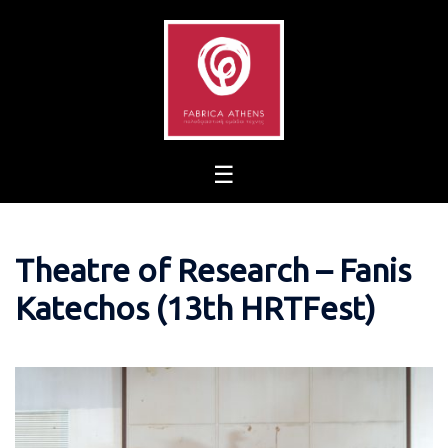
Skip
to
content
Theatre of Research – Fanis
Katechos (13th HRTFest)