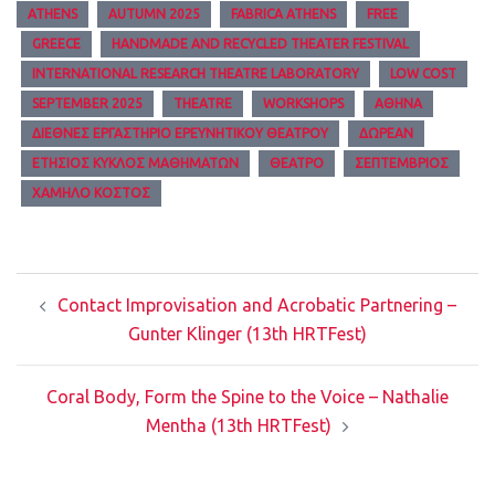
ATHENS
AUTUMN 2025
FABRICA ATHENS
FREE
GREECE
HANDMADE AND RECYCLED THEATER FESTIVAL
INTERNATIONAL RESEARCH THEATRE LABORATORY
LOW COST
SEPTEMBER 2025
THEATRE
WORKSHOPS
ΑΘΉΝΑ
ΔΙΕΘΝΈΣ ΕΡΓΑΣΤΉΡΙΟ ΕΡΕΥΝΗΤΙΚΟΎ ΘΕΆΤΡΟΥ
ΔΩΡΕΆΝ
ΕΤΉΣΙΟΣ ΚΎΚΛΟΣ ΜΑΘΗΜΆΤΩΝ
ΘΈΑΤΡΟ
ΣΕΠΤΈΜΒΡΙΟΣ
ΧΑΜΗΛΌ ΚΌΣΤΟΣ
Post
Contact Improvisation and Acrobatic Partnering –
navigation
Gunter Klinger (13th HRTFest)
Coral Body, Form the Spine to the Voice – Nathalie
Mentha (13th HRTFest)