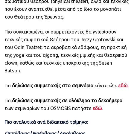
σωματικού θεάτρου (physical theater), αλλά και τεχνικές
που έχουν αναπτυχθεί μέσα από το ίδιο το μονοπάτι
του Θεάτρου της Έρευνας.
Πιο συγκεκριμένα, οι συμμετέχοντες θα γνωρίσουν
τεχνικές σωματικού Θεάτρου του Jerzy Grotowski και
του Odin Teatret, τα ακροβατικά εδάφους, τη πρακτική
της yoga και του qigong, τεχνικές μιμικής και θεατρικού
clown, καθώς και τεχνικές υποκριτικής της Susan
Batson.
Για
δηλώσεις συμμετοχής
στο σεμινάριο
κάντε κλικ
εδώ.
Για
δηλώσεις συμμετοχής
σε ολόκληρο το δεκαήμερο
των σεμιναρίων του ΟSMOSIS πατήστε
εδώ
.
Πιο αναλυτικά ανά διδακτικό τρίμηνο:
Οκτώβριος ǀ Νοέμβριος ǀ Δεκέμβριος