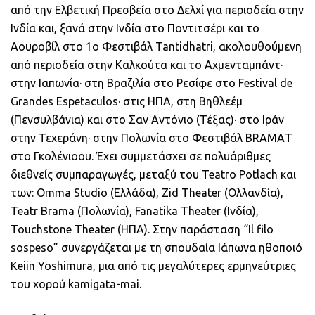
από την Ελβετική Πρεσβεία στο Δελχί για περιοδεία στην
Ινδία και, ξανά στην Ινδία στο Ποντιτσέρι και το
Αουροβίλ στο 1ο Φεστιβάλ Tantidhatri, ακολουθούμενη
από περιοδεία στην Καλκούτα και το Αχμενταμπάντ·
στην Ιαπωνία· στη Βραζιλία στο Ρεσίφε στο Festival de
Grandes Espetaculos· στις ΗΠΑ, στη Βηθλεέμ
(Πενσυλβάνια) και στο Σαν Αντόνιο (Τέξας)· στο Ιράν
στην Τεχεράνη· στην Πολωνία στο Φεστιβάλ BRAMΑT
στο Γκολένιοου. Έχει συμμετάσχει σε πολυάριθμες
διεθνείς συμπαραγωγές, μεταξύ του Teatro Potlach και
των: Omma Studio (Ελλάδα), Zid Theater (Ολλανδία),
Teatr Brama (Πολωνία), Fanatika Theater (Ινδία),
Touchstone Theater (ΗΠΑ). Στην παράσταση “Il filo
sospeso” συνεργάζεται με τη σπουδαία Ιάπωνα ηθοποιό
Keiin Yoshimura, μια από τις μεγαλύτερες ερμηνεύτριες
του χορού kamigata-mai.