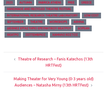
2025
AUTUMN
FABRICA ATHENS
FREE
GREECE
HANDMADE AND RECYCLED THEATRE FESTIVAL
INTERNATIONAL RESEARCH THEATRE LABORATORY
LOW COST
SEPTEMBER
THEATRE
WORKSHOPS
ΑΘΉΝΑ
ΔΙΕΘΝΈΣ ΕΡΓΑΣΤΉΡΙΟ ΕΡΕΥΝΗΤΙΚΟΎ ΘΕΆΤΡΟΥ
ΔΩΡΕΆΝ
ΘΈΑΤΡΟ
ΣΕΠΤΈΜΒΡΙΟΣ
ΧΑΜΗΛΌ ΚΌΣΤΟΣ
Post
Theatre of Research – Fanis Katechos (13th
navigation
HRTFest)
Making Theater for Very Young (0-3 years old)
Audiences – Natasha Mirny (13th HRTFest)