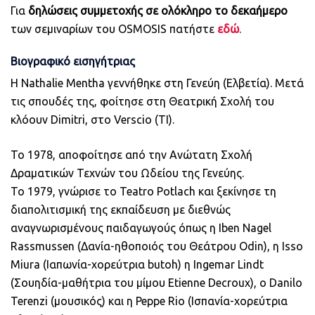
Για
δηλώσεις συμμετοχής σε ολόκληρο το δεκαήμερο
των σεμιναρίων του ΟSMOSIS πατήστε
εδώ
.
Βιογραφικό εισηγήτριας
Η Nathalie Mentha γεννήθηκε στη Γενεύη (Ελβετία). Μετά
τις σπουδές της, φοίτησε στη Θεατρική Σχολή του
κλόουν Dimitri, στο Verscio (TI).
Το 1978, αποφοίτησε από την Ανώτατη Σχολή
Δραματικών Τεχνών του Ωδείου της Γενεύης.
Το 1979, γνώρισε το Teatro Potlach και ξεκίνησε τη
διαπολιτισμική της εκπαίδευση με διεθνώς
αναγνωρισμένους παιδαγωγούς όπως η Iben Nagel
Rassmussen (Δανία-ηθοποιός του Θεάτρου Odin), η Isso
Miura (Ιαπωνία-χορεύτρια butoh) η Ingemar Lindt
(Σουηδία-μαθήτρια του μίμου Etienne Decroux), ο Danilo
Terenzi (μουσικός) και η Peppe Rio (Ισπανία-χορεύτρια