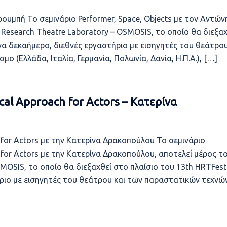
ρουμπή Το σεμινάριο Performer, Space, Objects με τον Αντών
 Research Theatre Laboratory – OSMOSIS, το οποίο θα διεξαχ
ένα δεκαήμερο, διεθνές εργαστήριο με εισηγητές του θεάτρο
 (Ελλάδα, Ιταλία, Γερμανία, Πολωνία, Δανία, Η.Π.Α.), […]
cal Approach for Actors – Κατερίνα
h for Actors με την Κατερίνα Δρακοπούλου Το σεμινάριο
h for Actors με την Κατερίνα Δρακοπούλου, αποτελεί μέρος τ
SMOSIS, το οποίο θα διεξαχθεί στο πλαίσιο του 13th HRTFest
ήριο με εισηγητές του θεάτρου και των παραστατικών τεχνώ