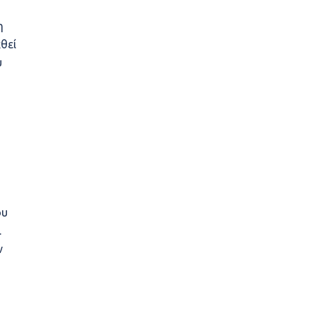
η
θεί
υ
ου
.
ν