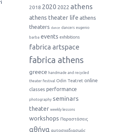
i
athens
2020
2022
2018
athens theater life
athens
theaters
dancers
eugenio
dance
events
exhibitions
barba
fabrica artspace
fabrica athens
greece
handmade and recycled
online
Odin Teatret
theater festival
performance
classes
seminars
photography
theater
weekly lessons
workshops
Παραστάσεις
αθήνα
αυτοσχεδιασμός