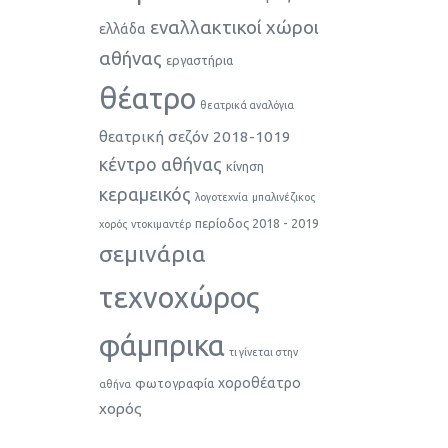
εναλλακτικοί χώροι
ελλάδα
αθήνας
εργαστήρια
θέατρο
θεατρικά αναλόγια
θεατρική σεζόν 2018-1019
κέντρο αθήνας
κίνηση
κεραμεικός
λογοτεχνία
μπαλινέζικος
περίοδος 2018 - 2019
χορός
ντοκιμαντέρ
σεμινάρια
τεχνοχώρος
φάμπρικα
τι γίνεται στην
χοροθέατρο
φωτογραφία
αθήνα
χορός