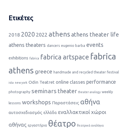
Ετικέτες
athens
2020
athens theater life
2022
2018
events
athens theaters
dancers
eugenio barba
fabrica
fabrica artspace
exhibitions
fabrica
athens
greece
handmade and recycled theater festival
performance
online classes
Odin Teatret
ista
new york
seminars
theater
photography
weekly
theater analogy
αθήνα
workshops
Παραστάσεις
lessons
εναλλακτικοί χώροι
αυτοσχεδιασμός
ελλάδα
θέατρο
αθήνας
εργαστήρια
θεατρικά αναλόγια