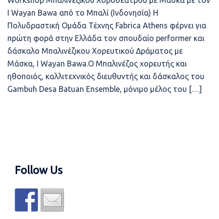
Workshop Μπαλινέζικου Χοροθεάτρου με Μάσκα με τον
I Wayan Bawa από το Μπαλί (Ινδονησία) Η
Πολυδραστική Ομάδα Τέχνης Fabrica Athens φέρνει για
πρώτη φορά στην Ελλάδα τον σπουδαίο performer και
δάσκαλο Μπαλινέζικου Χορευτικού Δράματος με
Μάσκα, I Wayan Bawa.Ο Μπαλινέζος χορευτής και
ηθοποιός, καλλιτεχνικός διευθυντής και δάσκαλος του
Gambuh Desa Batuan Ensemble, μόνιμο μέλος του […]
Follow Us