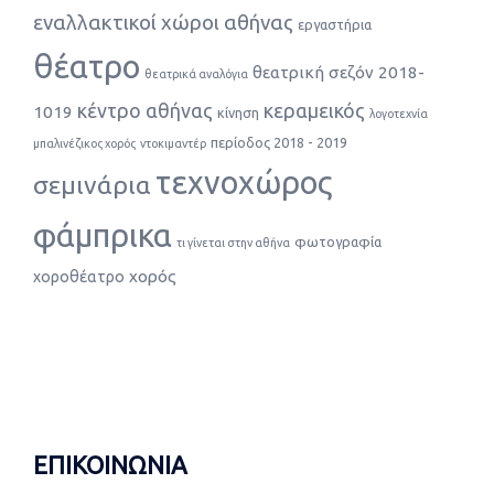
εναλλακτικοί χώροι αθήνας
εργαστήρια
θέατρο
θεατρική σεζόν 2018-
θεατρικά αναλόγια
κέντρο αθήνας
κεραμεικός
1019
κίνηση
λογοτεχνία
περίοδος 2018 - 2019
μπαλινέζικος χορός
ντοκιμαντέρ
τεχνοχώρος
σεμινάρια
φάμπρικα
φωτογραφία
τι γίνεται στην αθήνα
χορός
χοροθέατρο
ΕΠΙΚΟΙΝΩΝΙΑ