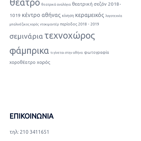
θέατρο
θεατρική σεζόν 2018-
θεατρικά αναλόγια
κέντρο αθήνας
κεραμεικός
1019
κίνηση
λογοτεχνία
περίοδος 2018 - 2019
μπαλινέζικος χορός
ντοκιμαντέρ
τεχνοχώρος
σεμινάρια
φάμπρικα
φωτογραφία
τι γίνεται στην αθήνα
χορός
χοροθέατρο
ΕΠΙΚΟΙΝΩΝΙΑ
τηλ: 210 3411651