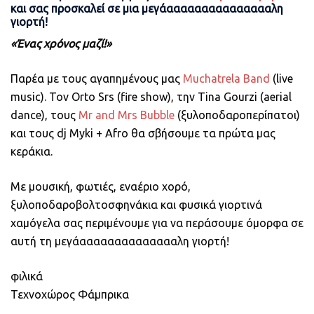
και σας προσκαλεί σε μια μεγάαααααααααααααααλη
γιορτή!
«Ένας χρόνος μαζί!»
Παρέα με τους αγαπημένους μας
Muchatrela Band
(live
music). Τον Orto Srs (fire show), την Tina Gourzi (aerial
dance), τους
Mr and Mrs Bubble
(ξυλοποδαροπερίπατοι)
και τους dj Myki + Αfro θα σβήσουμε τα πρώτα μας
κεράκια.
Με μουσική, φωτιές, εναέριο χορό,
ξυλοποδαροβολτοσφηνάκια και φυσικά γιορτινά
χαμόγελα σας περιμένουμε για να περάσουμε όμορφα σε
αυτή τη μεγάααααααααααααααλη γιορτή!
φιλικά
Τεχνοχώρος Φάμπρικα