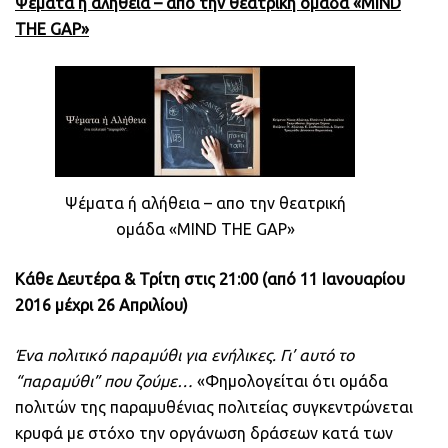
Ψέματα ή αλήθεια – απο την θεατρική ομάδα «
MIND
THE
GAP
»
Ψέματα ή αλήθεια – απο την θεατρική
ομάδα «MIND THE GAP»
Κάθε Δευτέρα & Τρίτη στις 21:00 (από 11 Ιανουαρίου
2016 μέχρι 26 Απριλίου)
Ένα πολιτικό παραμύθι για ενήλικες
.
Γι’ αυτό το
“παραμύθι” που ζούμε…
«Φημολογείται ότι ομάδα
πολιτών της παραμυθένιας πολιτείας συγκεντρώνεται
κρυφά με στόχο την οργάνωση δράσεων κατά των