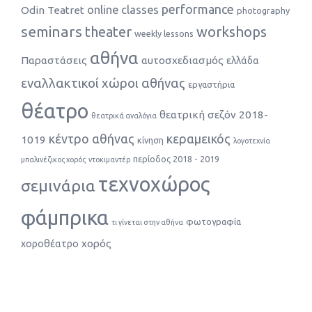
performance
online classes
Odin Teatret
photography
seminars
theater
workshops
weekly lessons
αθήνα
Παραστάσεις
αυτοσχεδιασμός
ελλάδα
εναλλακτικοί χώροι αθήνας
εργαστήρια
θέατρο
θεατρική σεζόν 2018-
θεατρικά αναλόγια
κέντρο αθήνας
κεραμεικός
1019
κίνηση
λογοτεχνία
περίοδος 2018 - 2019
μπαλινέζικος χορός
ντοκιμαντέρ
τεχνοχώρος
σεμινάρια
φάμπρικα
φωτογραφία
τι γίνεται στην αθήνα
χορός
χοροθέατρο