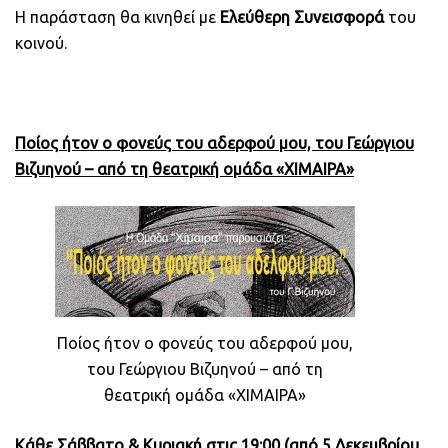
Η παράσταση θα κινηθεί με
Ελεύθερη Συνεισφορά
του
κοινού.
Ποίος ήτον ο φονεύς του αδερφού μου, του Γεώργιου
Βιζυηνού – από τη θεατρική ομάδα «ΧΙΜΑΙΡΑ»
Ποίος ήτον ο φονεύς του αδερφού μου,
του Γεώργιου Βιζυηνού – από τη
θεατρική ομάδα «ΧΙΜΑΙΡΑ»
Κάθε Σάββατο & Κυριακή στις 19:00 (από 5 Δεκεμβρίου