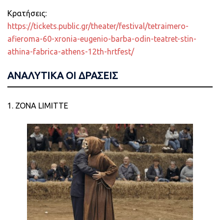
Κρατήσεις:
https://tickets.public.gr/theater/festival/tetraimero-
afieroma-60-xronia-eugenio-barba-odin-teatret-stin-
athina-fabrica-athens-12th-hrtfest/
ΑΝΑΛΥΤΙΚΑ ΟΙ ΔΡΑΣΕΙΣ
1. ZONA LIMITTE