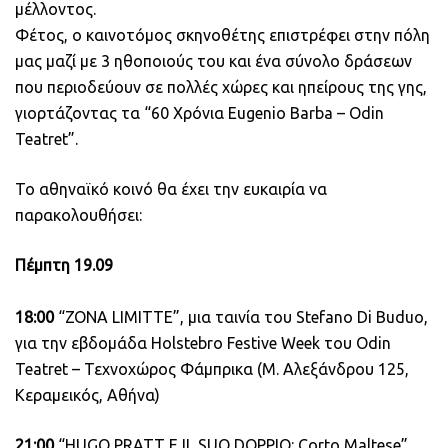
μέλλοντος.
Φέτος, ο καινοτόμος σκηνοθέτης επιστρέφει στην πόλη
μας μαζί με 3 ηθοποιούς του και ένα σύνολο δράσεων
που περιοδεύουν σε πολλές χώρες και ηπείρους της γης,
γιορτάζοντας τα “60 Χρόνια Eugenio Barba – Odin
Teatret”.
Το αθηναϊκό κοινό θα έχει την ευκαιρία να
παρακολουθήσει:
Πέμπτη 19.09
18:00
“ZONA LIMITTE”, μια ταινία του Stefano Di Buduo,
για την εβδομάδα Holstebro Festive Week του Odin
Teatret – Τεχνοχώρος Φάμπρικα (Μ. Αλεξάνδρου 125,
Κεραμεικός, Αθήνα)
21:00
“HUGO PRATT E IL SUO DOPPIO: Corto Maltese”,