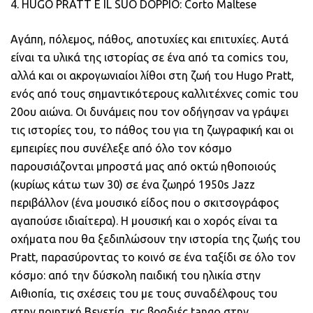
4. HUGO PRATT E IL SUO DOPPIO: Corto Maltese
Αγάπη, πόλεμος, πάθος, αποτυχίες και επιτυχίες. Αυτά
είναι τα υλικά της ιστορίας σε ένα από τα comics του,
αλλά και οι ακρογωνιαίοι λίθοι στη ζωή του Hugo Pratt,
ενός από τους σημαντικότερους καλλιτέχνες comic του
20ου αιώνα. Οι δυνάμεις που τον οδήγησαν να γράψει
τις ιστορίες του, το πάθος του για τη ζωγραφική και οι
εμπειρίες που συνέλεξε από όλο τον κόσμο
παρουσιάζονται μπροστά μας από οκτώ ηθοποιούς
(κυρίως κάτω των 30) σε ένα ζωηρό 1950s Jazz
περιβάλλον (ένα μουσικό είδος που ο σκιτσογράφος
αγαπούσε ιδιαίτερα). Η μουσική και ο χορός είναι τα
οχήματα που θα ξεδιπλώσουν την ιστορία της ζωής του
Pratt, παρασύροντας το κοινό σε ένα ταξίδι σε όλο τον
κόσμο: από την δύσκολη παιδική του ηλικία στην
Αιθιοπία, τις σχέσεις του με τους συναδέλφους του
στην ποιητική Βενετία, τις βραδιές tango στην