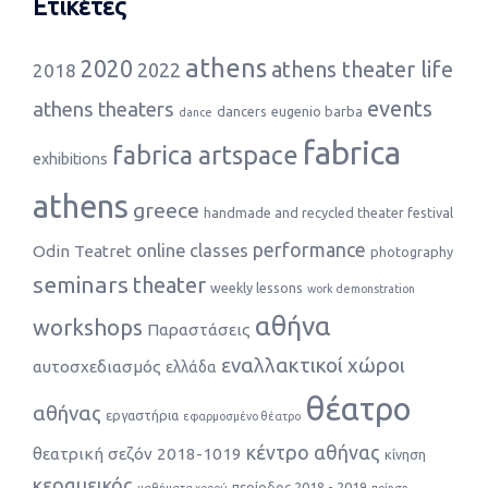
Ετικέτες
athens
2020
athens theater life
2022
2018
events
athens theaters
dancers
eugenio barba
dance
fabrica
fabrica artspace
exhibitions
athens
greece
handmade and recycled theater festival
performance
online classes
Odin Teatret
photography
seminars
theater
weekly lessons
work demonstration
αθήνα
workshops
Παραστάσεις
εναλλακτικοί χώροι
αυτοσχεδιασμός
ελλάδα
θέατρο
αθήνας
εργαστήρια
εφαρμοσμένο θέατρο
κέντρο αθήνας
θεατρική σεζόν 2018-1019
κίνηση
κεραμεικός
περίοδος 2018 - 2019
μαθήματα χορού
ποίηση