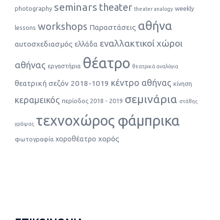
seminars
theater
photography
weekly
theater analogy
αθήνα
workshops
Παραστάσεις
lessons
εναλλακτικοί χώροι
αυτοσχεδιασμός
ελλάδα
θέατρο
αθήνας
εργαστήρια
θεατρικά αναλόγια
κέντρο αθήνας
θεατρική σεζόν 2018-1019
κίνηση
σεμινάρια
κεραμεικός
περίοδος 2018 - 2019
στάθης
τεχνοχώρος φάμπρικα
γράψας
χορός
χοροθέατρο
φωτογραφία