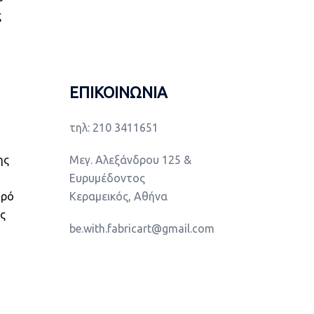
ς
ΕΠΙΚΟΙΝΩΝΙΑ
τηλ: 210 3411651
ης
Μεγ. Αλεξάνδρου 125 &
Ευρυμέδοντος
υρό
Κεραμεικός, Αθήνα
ης
be.with.fabricart@gmail.com