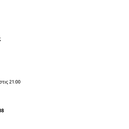
ς
 στις 21:00
38