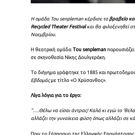
Η ομάδα Tou
s
enpleman κέρδισε το
βραβείο κο
Recycled
Theater
Festival
και θα φιλοξενηθεί σ
Νοεμβρίου.
Η θεατρική ομάδα
Tou senpleman
παρουσιάζει
σε σκηνοθεσία Νίκης Δουλγεράκη.
Το διήγημα γράφτηκε το 1885 και πρωτοδημοσι
Εβδομάς
με τίτλο «Ο Χρύσανθος».
Λίγα λόγια για το έργο:
”….Θέλω να είσαι άντρας! Καλά κι εγώ το ‘θελ
αλλάζει την γυναίκεια φύση όπως αλλάζει σε
Πριν το ξέσπασμα της Ελληνικής Επανάστασης