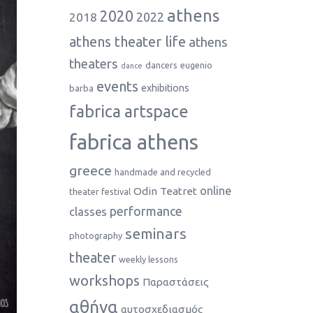
athens
2020
2022
2018
athens theater life
athens
theaters
dancers
eugenio
dance
events
exhibitions
barba
fabrica artspace
fabrica athens
greece
handmade and recycled
online
Odin Teatret
theater festival
performance
classes
seminars
photography
theater
weekly lessons
workshops
Παραστάσεις
αθήνα
αυτοσχεδιασμός