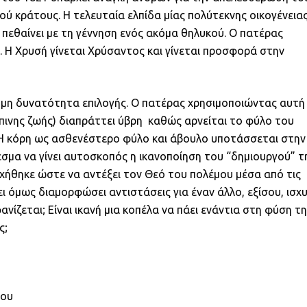
ού κράτους. Η τελευταία ελπίδα μίας πολύτεκνης οικογένεια
πεθαίνει με τη γέννηση ενός ακόμα θηλυκού. Ο πατέρας
. Η Χρυσή γίνεται Χρύσαντος και γίνεται προσφορά στην
τη μη δυνατότητα επιλογής. Ο πατέρας χρησιμοποιώντας αυτή
πινης ζωής) διαπράττει ύβρη καθώς αρνείται το φύλο του
ει. Η κόρη ως ασθενέστερο φύλο και άβουλο υποτάσσεται στην
εσμα να γίνει αυτοσκοπός η ικανοποίηση του “δημιουργού” τ
χήθηκε ώστε να αντέξει τον Θεό του πολέμου μέσα από τις
ει όμως διαμορφώσει αντιστάσεις για έναν άλλο, εξίσου, ισχ
νίζεται; Είναι ικανή μια κοπέλα να πάει ενάντια στη φύση τ
ς;
ρου