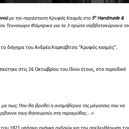
ο
ινού
με την παράσταση Κρυφός Καημός στο
5
Handmade
&
τον Τεχνοχώρο Φάμπρικα για τα 3 πρώτα σαββατοκύριακα το
 το διήγημα του Ανδρέα Καρκαβίτσα “Κρυφός καημός”,
εύτηκε στις 26 Οκτωβρίου του ίδιου έτους, στο περιοδικό
α μα πως; Που θα βρεθεί η ασημόβεργα της μάγισσας που να
 κάρβουνα τους θησαυρούς στα παραμύθια;…»
 του 1821 υπάρχει ανάγκη ανδρών για την απελευθέρωση το