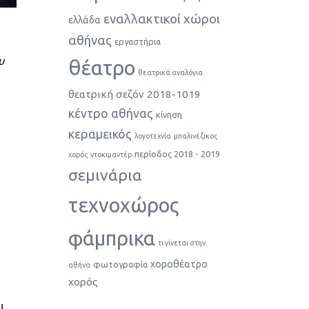
εναλλακτικοί χώροι
ελλάδα
αθήνας
εργαστήρια
υ
θέατρο
θεατρικά αναλόγια
θεατρική σεζόν 2018-1019
κέντρο αθήνας
κίνηση
κεραμεικός
λογοτεχνία
μπαλινέζικος
περίοδος 2018 - 2019
χορός
ντοκιμαντέρ
σεμινάρια
τεχνοχώρος
φάμπρικα
τι γίνεται στην
χοροθέατρο
φωτογραφία
αθήνα
χορός
υ