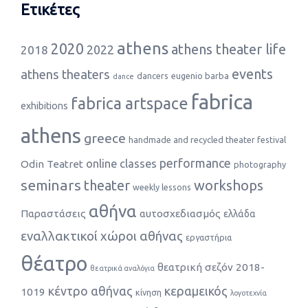
Ετικέτες
athens
2020
athens theater life
2022
2018
events
athens theaters
dancers
eugenio barba
dance
fabrica
fabrica artspace
exhibitions
athens
greece
handmade and recycled theater festival
performance
online classes
Odin Teatret
photography
seminars
theater
workshops
weekly lessons
αθήνα
Παραστάσεις
αυτοσχεδιασμός
ελλάδα
εναλλακτικοί χώροι αθήνας
εργαστήρια
θέατρο
θεατρική σεζόν 2018-
θεατρικά αναλόγια
κέντρο αθήνας
κεραμεικός
1019
κίνηση
λογοτεχνία