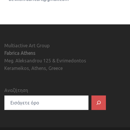
Multiactive Art Group
Fabrica Athens
Meg. Aleksandrou 125 & Evrimedontos
Kerameikos, Athens, Greece
Αναζήτηση