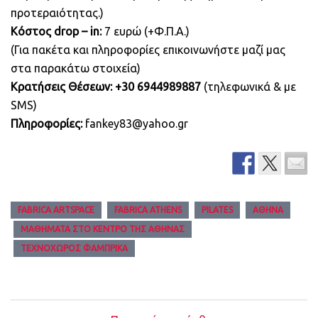
προτεραιότητας.)
Κόστος
drop
–
in
:
7 ευρώ (+Φ.Π.Α.)
(Για πακέτα και πληροφορίες επικοινωνήστε μαζί μας
στα παρακάτω στοιχεία)
Κρατήσεις Θέσεων:
+30 6944989887
(τηλεφωνικά & με
SMS)
Πληροφορίες:
fankey83@yahoo.gr
FABRICA ARTSPACE
FABRICA ATHENS
PILATES
ΑΘΉΝΑ
ΜΑΘΉΜΑΤΑ ΣΤΟ ΚΈΝΤΡΟ ΤΗΣ ΑΘΉΝΑΣ
ΤΕΧΝΟΧΏΡΟΣ ΦΆΜΠΡΙΚΑ
Post