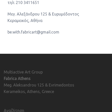
τηλ: 210 3411651
Μεγ. Αλεξάνδρου 125 & Ευρυμέδοντος
Κεραμεικός, Αθήνα
be.with.fabricart@gmail.com
Multiactive Art Group
Fabrica Athens
Meg. Aleksandrou 125 & Evrimedontos
Kerameikos, Athens, Greece
Αναζήτηση