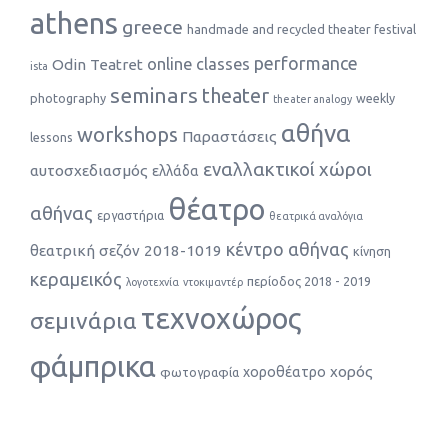
athens
greece
handmade and recycled theater festival
performance
online classes
Odin Teatret
ista
seminars
theater
photography
weekly
theater analogy
αθήνα
workshops
Παραστάσεις
lessons
εναλλακτικοί χώροι
αυτοσχεδιασμός
ελλάδα
θέατρο
αθήνας
εργαστήρια
θεατρικά αναλόγια
κέντρο αθήνας
θεατρική σεζόν 2018-1019
κίνηση
κεραμεικός
περίοδος 2018 - 2019
λογοτεχνία
ντοκιμαντέρ
τεχνοχώρος
σεμινάρια
φάμπρικα
χορός
χοροθέατρο
φωτογραφία