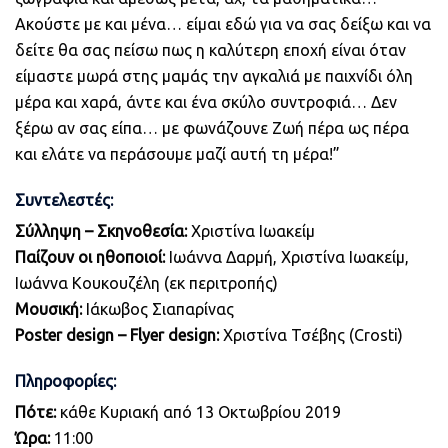
Ακούστε με και μένα… είμαι εδώ για να σας δείξω και να
δείτε θα σας πείσω πως η καλύτερη εποχή είναι όταν
είμαστε μωρά στης μαμάς την αγκαλιά με παιχνίδι όλη
μέρα και χαρά, άντε και ένα σκύλο συντροφιά… Δεν
ξέρω αν σας είπα… με φωνάζουνε Ζωή πέρα ως πέρα
και ελάτε να περάσουμε μαζί αυτή τη μέρα!”
Συντελεστές:
Σύλληψη – Σκηνοθεσία:
Χριστίνα Ιωακείμ
Παίζουν οι ηθοποιοί:
Ιωάννα Δαρμή, Χριστίνα Ιωακείμ,
Ιωάννα Κουκουζέλη (εκ περιτροπής)
Μουσική:
Ιάκωβος Σιαπαρίνας
Poster
design
–
Flyer
design
:
Χριστίνα Τσέβης (Crosti)
Πληροφορίες:
Πότε:
κάθε Κυριακή από 13 Οκτωβρίου 2019
Ώρα:
11:00