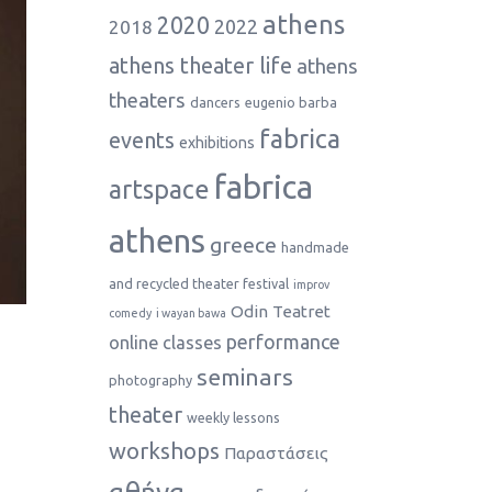
athens
2020
2022
2018
athens theater life
athens
theaters
dancers
eugenio barba
fabrica
events
exhibitions
fabrica
artspace
athens
greece
handmade
and recycled theater festival
improv
Odin Teatret
comedy
i wayan bawa
performance
online classes
seminars
photography
theater
weekly lessons
workshops
Παραστάσεις