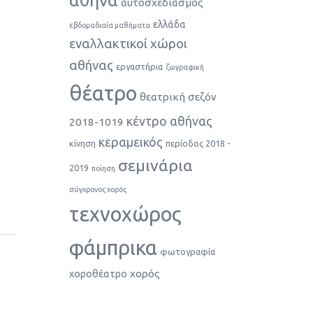
αθήνα
αυτοσχεδιασμός
ελλάδα
εβδομαδιαία μαθήματα
εναλλακτικοί χώροι
αθήνας
εργαστήρια
ζωγραφική
θέατρο
θεατρική σεζόν
κέντρο αθήνας
2018-1019
κεραμεικός
κίνηση
περίοδος 2018 -
σεμινάρια
2019
ποίηση
σύγχρονος χορός
τεχνοχώρος
φάμπρικα
φωτογραφία
χορός
χοροθέατρο