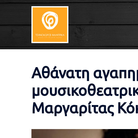
Skip
to
content
Αθάνατη αγαπημ
μουσικοθεατρικ
Μαργαρίτας Κό