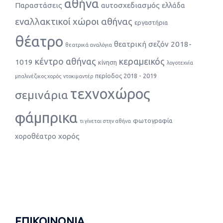
αθήνα
Παραστάσεις
αυτοσχεδιασμός
ελλάδα
εναλλακτικοί χώροι αθήνας
εργαστήρια
θέατρο
θεατρική σεζόν 2018-
θεατρικά αναλόγια
κέντρο αθήνας
κεραμεικός
1019
κίνηση
λογοτεχνία
περίοδος 2018 - 2019
μπαλινέζικος χορός
ντοκιμαντέρ
τεχνοχώρος
σεμινάρια
φάμπρικα
φωτογραφία
τι γίνεται στην αθήνα
χορός
χοροθέατρο
ΕΠΙΚΟΙΝΩΝΙΑ