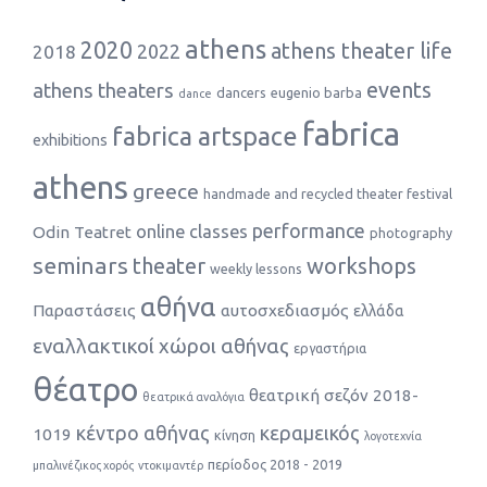
athens
2020
athens theater life
2022
2018
events
athens theaters
dancers
eugenio barba
dance
fabrica
fabrica artspace
exhibitions
athens
greece
handmade and recycled theater festival
performance
online classes
Odin Teatret
photography
seminars
theater
workshops
weekly lessons
αθήνα
Παραστάσεις
αυτοσχεδιασμός
ελλάδα
εναλλακτικοί χώροι αθήνας
εργαστήρια
θέατρο
θεατρική σεζόν 2018-
θεατρικά αναλόγια
κέντρο αθήνας
κεραμεικός
1019
κίνηση
λογοτεχνία
περίοδος 2018 - 2019
μπαλινέζικος χορός
ντοκιμαντέρ