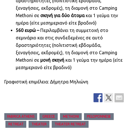
δραστηριότητες (πολιτιστική εβδομάδα,
ξεναγήσεις, εκδρομές), τη διαμονή στο Camping
Methoni σε
σκηνή για δύο άτομα
και 1 γεύμα την
ημέρα (είτε μεσημεριανό είτε βραδινό)
560 ευρώ –
Περιλαμβάνει τη συμμετοχή στο
σεμινάριο και στις συνδεδεμένες σε αυτό
δραστηριότητες (πολιτιστική εβδομάδα,
ξεναγήσεις, εκδρομές), τη διαμονή στο Camping
Methoni σε
μονή σκηνή
και 1 γεύμα την ημέρα (είτε
μεσημεριανό είτε βραδινό)
Γραφιστική επιμέλεια: Δήμητρα Μηλιώνη
FABRICA ATHENS
GREECE
METHONI
PELOPONNESE
RETREAT
THEATER
THEATER RETREAT