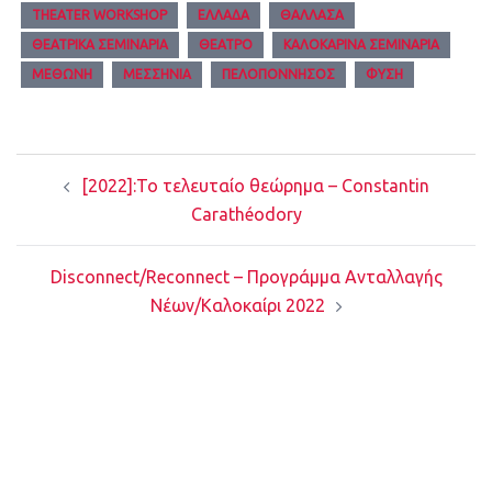
THEATER WORKSHOP
ΕΛΛΆΔΑ
ΘΆΛΛΑΣΑ
ΘΕΑΤΡΙΚΆ ΣΕΜΙΝΆΡΙΑ
ΘΈΑΤΡΟ
ΚΑΛΟΚΑΡΙΝΆ ΣΕΜΙΝΆΡΙΑ
ΜΕΘΏΝΗ
ΜΕΣΣΗΝΊΑ
ΠΕΛΟΠΌΝΝΗΣΟΣ
ΦΎΣΗ
Post
[2022]:Το τελευταίο θεώρημα – Constantin
navigation
Carathéodory
Disconnect/Reconnect – Προγράμμα Ανταλλαγής
Νέων/Καλοκαίρι 2022