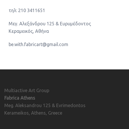
τηλ: 210 3411651
Μεγ. Αλεξάνδρου 125 & Ευρυμέδοντος
Κεραμεικός, Αθήνα
be.with.fabricart@gmail.com
Multiactive Art Group
Fabrica Athens
Meg. Aleksandrou 125 & Evrimedontos
Kerameikos, Athens, Greece