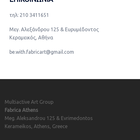
τηλ: 210 3411651
Μεγ. Αλεξάνδρου 125 & Ευρυμέδοντος
Κεραμεικός, Αθήνα
be.with.fabricart@gmail.com
Multiactive Art Group
Fabrica Athens
Meg. Aleksandrou 125 & Evrimedontos
Kerameikos, Athens, Greece