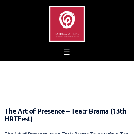
Skip
to
content
The Art of Presence – Teatr Brama (13th
HRTFest)