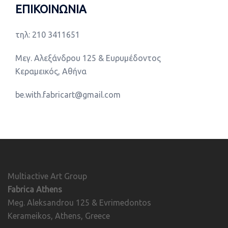
ΕΠΙΚΟΙΝΩΝΙΑ
τηλ: 210 3411651
Μεγ. Αλεξάνδρου 125 & Ευρυμέδοντος
Κεραμεικός, Αθήνα
be.with.fabricart@gmail.com
Multiactive Art Group
Fabrica Athens
Meg. Aleksandrou 125 & Evrimedontos
Kerameikos, Athens, Greece