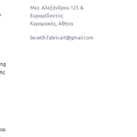
Μεγ. Αλεξάνδρου 125 &
a
Ευρυμέδοντος
Κεραμεικός, Αθήνα
be.with.fabricart@gmail.com
ing
της
και