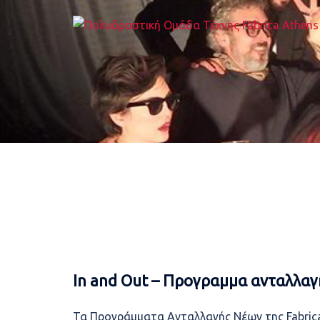
Skip
to
content
In and Out – Προγραμμα ανταλλαγ
Τα Προγράμματα Ανταλλαγής Νέων της Fabrica 