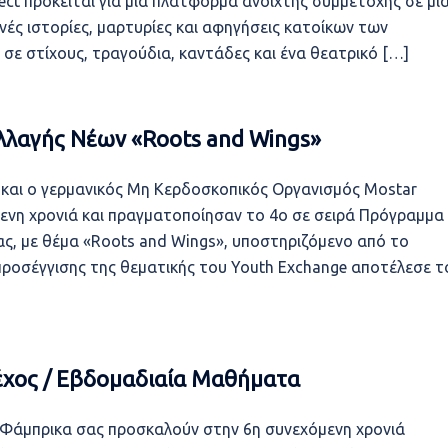
ject πρόκειται για μία πλατφόρμα ανοιχτής συμμετοχής σε μι
νές ιστορίες, μαρτυρίες και αφηγήσεις κατοίκων των
 σε στίχους, τραγούδια, καντάδες και ένα θεατρικό […]
λαγής Νέων «Roots and Wings»
 και ο γερμανικός Μη Κερδοσκοπικός Οργανισμός Mostar
μενη χρονιά και πραγματοποίησαν το 4ο σε σειρά Πρόγραμμα
ς, με θέμα «Roots and Wings», υποστηριζόμενο από το
προσέγγισης της θεματικής του Youth Exchange αποτέλεσε τ
έχος / Εβδομαδιαία Μαθήματα
ς Φάμπρικα σας προσκαλούν στην 6η συνεχόμενη χρονιά