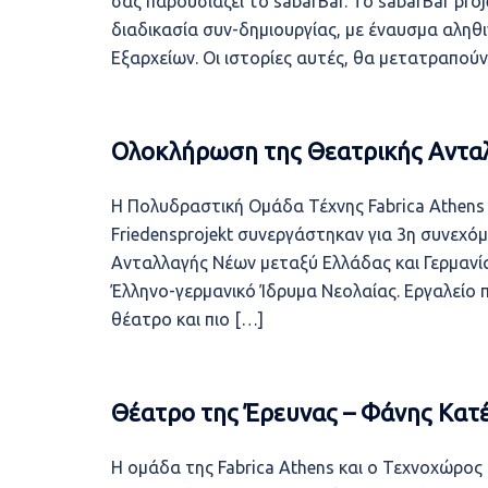
σας παρουσιάζει το sabarBar. Το sabarBar pro
διαδικασία συν-δημιουργίας, με έναυσμα αληθι
Εξαρχείων. Οι ιστορίες αυτές, θα μετατραπούν
Ολοκλήρωση της Θεατρικής Ανταλ
Η Πολυδραστική Ομάδα Τέχνης Fabrica Athens
Friedensprojekt συνεργάστηκαν για 3η συνεχό
Ανταλλαγής Νέων μεταξύ Ελλάδας και Γερμανία
Έλληνο-γερμανικό Ίδρυμα Νεολαίας. Εργαλείο 
θέατρο και πιο […]
Θέατρο της Έρευνας – Φάνης Κατ
Η ομάδα της Fabrica Athens και ο Τεχνοχώρο