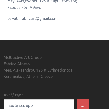
Μεγ. Αλεξάνδρου 125 & Ευρυμέδοντος
Κεραμεικός, Αθήνα
be.with.fabricart@gmail.com
Multiactive Art Group
Fabrica Athens
Meg. Aleksandrou 125 & Evrimedontos
Kerameikos, Athens, Greece
Αναζήτηση