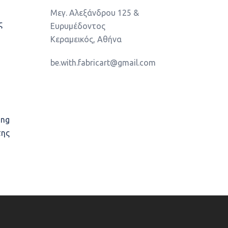
Μεγ. Αλεξάνδρου 125 &
ς
Ευρυμέδοντος
Κεραμεικός, Αθήνα
be.with.fabricart@gmail.com
ing
της