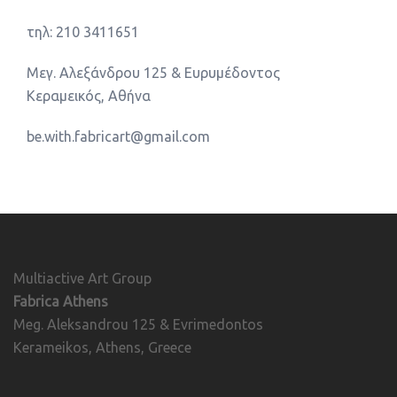
τηλ: 210 3411651
Μεγ. Αλεξάνδρου 125 & Ευρυμέδοντος
Κεραμεικός, Αθήνα
be.with.fabricart@gmail.com
Multiactive Art Group
Fabrica Athens
Meg. Aleksandrou 125 & Evrimedontos
Kerameikos, Athens, Greece