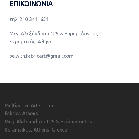
ΕΠΙΚΟΙΝΩΝΙΑ
τηλ: 210 3411651
Μεγ. Αλεξάνδρου 125 & Ευρυμέδοντος
Κεραμεικός, Αθήνα
be.with.fabricart@gmail.com
Multiactive Art Group
Fabrica Athens
Meg. Aleksandrou 125 & Evrimedontos
Kerameikos, Athens, Greece