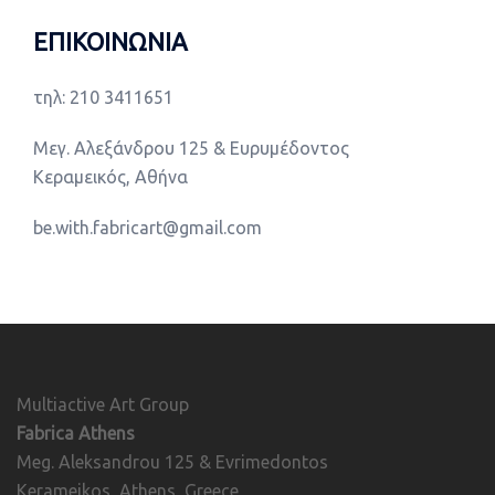
ΕΠΙΚΟΙΝΩΝΙΑ
τηλ: 210 3411651
Μεγ. Αλεξάνδρου 125 & Ευρυμέδοντος
Κεραμεικός, Αθήνα
be.with.fabricart@gmail.com
Multiactive Art Group
Fabrica Athens
Meg. Aleksandrou 125 & Evrimedontos
Kerameikos, Athens, Greece