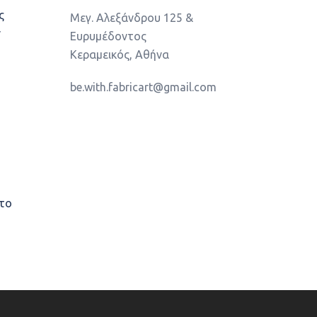
ς
Μεγ. Αλεξάνδρου 125 &
ν
Ευρυμέδοντος
Κεραμεικός, Αθήνα
be.with.fabricart@gmail.com
στο