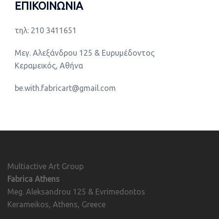
ΕΠΙΚΟΙΝΩΝΙΑ
τηλ: 210 3411651
Μεγ. Αλεξάνδρου 125 & Ευρυμέδοντος
Κεραμεικός, Αθήνα
be.with.fabricart@gmail.com
Multiactive Art Group
Fabrica Athens
Meg. Aleksandrou 125 & Evrimedontos
Kerameikos, Athens, Greece