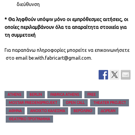
διεύθυνση
* Θα ληφθούν υπόψιν μόνο οι εμπρόθεσμες αιτήσεις, οι
οποίες περιλαμβάνουν όλα τα απαραίτητα στοιχεία για
τη συμμετοχή
Για παραπάνω πληροφορίες μπορείτε να επικοινωνήσετε
στο email be.with.fabricart@gmail.com.
ATHENS
BERLIN
FABRICA ATHENS
FREE
MOSTAR FRIEDENSPROJEKT
OPEN CALL
THEATER PROJECT
ΑΘΉΝΑ
ΑΝΟΙΧΤΌ ΚΆΛΕΣΜΑ
ΒΕΡΟΛΊΝΟ
ΔΩΡΕΆΝ
ΘΕΑΤΡΙΚΌ ΠΡΌΓΡΑΜΜΑ