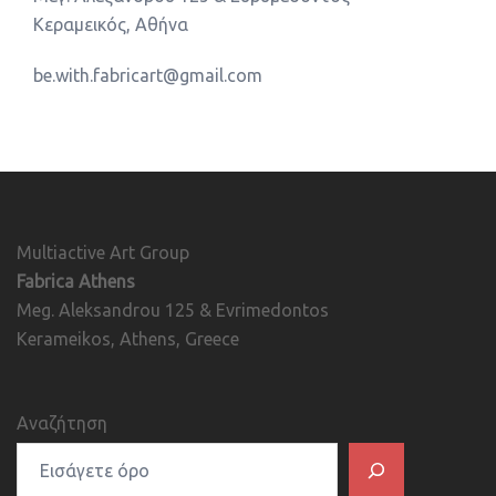
Κεραμεικός, Αθήνα
be.with.fabricart@gmail.com
Multiactive Art Group
Fabrica Athens
Meg. Aleksandrou 125 & Evrimedontos
Kerameikos, Athens, Greece
Αναζήτηση