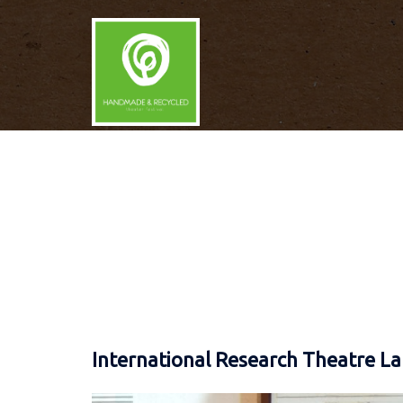
Skip
to
content
International Research Theatre L