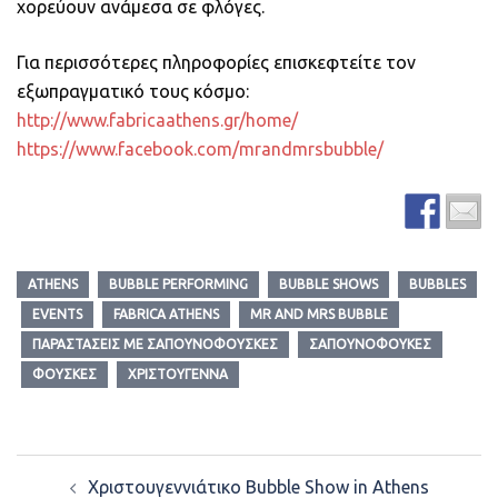
χορεύουν ανάμεσα σε φλόγες.
Για περισσότερες πληροφορίες επισκεφτείτε τον
εξωπραγματικό τους κόσμο:
http://www.fabricaathens.gr/home/
https://www.facebook.com/mrandmrsbubble/
ATHENS
BUBBLE PERFORMING
BUBBLE SHOWS
BUBBLES
EVENTS
FABRICA ATHENS
MR AND MRS BUBBLE
ΠΑΡΑΣΤΆΣΕΙΣ ΜΕ ΣΑΠΟΥΝΌΦΟΥΣΚΕΣ
ΣΑΠΟΥΝΌΦΟΥΚΕΣ
ΦΟΎΣΚΕΣ
ΧΡΙΣΤΟΎΓΕΝΝΑ
Post
Χριστουγεννιάτικο Bubble Show in Athens