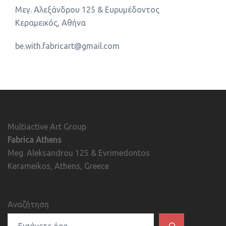
Μεγ. Αλεξάνδρου 125 & Ευρυμέδοντος
Κεραμεικός, Αθήνα
be.with.fabricart@gmail.com
Multiactive Art Group
Fabrica Athens
Meg. Aleksandrou 125 & Evrimedontos
Kerameikos, Athens, Greece
Αναζήτηση