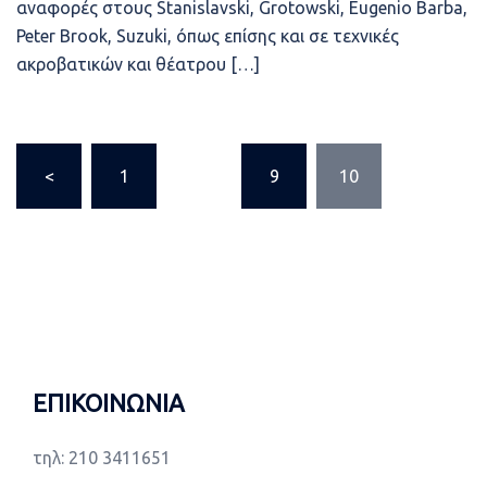
αναφορές στους Stanislavski, Grotowski, Eugenio Barba,
Peter Brook, Suzuki, όπως επίσης και σε τεχνικές
ακροβατικών και θέατρου […]
Σελιδοποίηση
<
1
…
9
10
άρθρων
ΕΠΙΚΟΙΝΩΝΙΑ
τηλ: 210 3411651