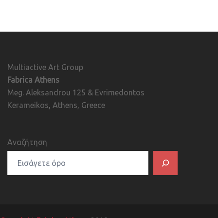
Multiactive Art Group
Fabrica Athens
Meg. Aleksandrou 125 & Evrimedontos
Kerameikos, Athens, Greece
Αναζήτηση