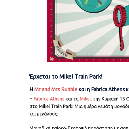
Έρχεται το Mikel Train Park!
Η
Mr and Mrs Bubble
και η Fabrica Athen
Η
Fabrica Athens
και τα
Mikel
, την Κυριακή 13
στο Mikel Train Park! Μια ημέρα γεμάτη μοναδ
και μεγάλους:
Μοναδική τσίρκο-θεατρική παράσταση με σαπο