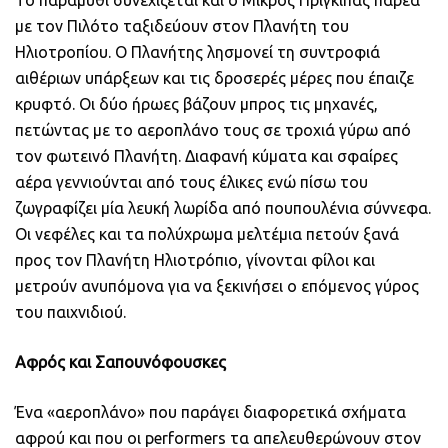
Το παραμύθι συνεχίζεται και ο Μικρός Πρίγκιπας παρέα
με τον Πιλότο ταξιδεύουν στον Πλανήτη του
Ηλιοτροπίου. Ο Πλανήτης λησμονεί τη συντροφιά
αιθέριων υπάρξεων και τις δροσερές μέρες που έπαιζε
κρυφτό. Οι δύο ήρωες βάζουν μπρος τις μηχανές,
πετώντας με το αεροπλάνο τους σε τροχιά γύρω από
τον φωτεινό Πλανήτη. Διαφανή κύματα και σφαίρες
αέρα γεννιούνται από τους έλικες ενώ πίσω του
ζωγραφίζει μία λευκή λωρίδα από πουπουλένια σύννεφα.
Οι νεφέλες και τα πολύχρωμα μελτέμια πετούν ξανά
προς τον Πλανήτη Ηλιοτρόπιο, γίνονται φίλοι και
μετρούν ανυπόμονα για να ξεκινήσει ο επόμενος γύρος
του παιχνιδιού.
Αφρός και Σαπουνόφουσκες
Ένα «αεροπλάνο» που παράγει διαφορετικά σχήματα
αφρού και που οι performers τα απελευθερώνουν στον