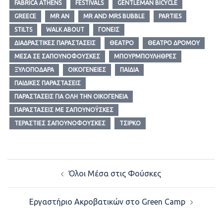
FABRICA ATHENS
FESTIVALS
GENTLEMAN BICYCLE
GREECE
MR AN
MR AND MRS BUBBLE
PARTIES
STILTS
WALK ABOUT
ΓΟΝΕΊΣ
ΔΙΑΔΡΑΣΤΙΚΈΣ ΠΑΡΑΣΤΆΣΕΙΣ
ΘΈΑΤΡΟ
ΘΈΑΤΡΟ ΔΡΌΜΟΥ
ΜΈΣΑ ΣΕ ΣΑΠΟΥΝΌΦΟΥΣΚΕΣ
ΜΠΟΥΡΜΠΟΥΛΉΘΡΕΣ
ΞΥΛΟΠΌΔΑΡΑ
ΟΙΚΟΓΈΝΕΙΕΣ
ΠΑΙΔΙΆ
ΠΑΙΔΙΚΈΣ ΠΑΡΑΣΤΆΣΕΙΣ
ΠΑΡΑΣΤΆΣΕΙΣ ΓΙΑ ΌΛΗ ΤΗΝ ΟΙΚΟΓΈΝΕΙΑ
ΠΑΡΆΣΤΆΣΕΙΣ ΜΕ ΣΑΠΟΥΝΌΥΣΚΕΣ
ΤΕΡΆΣΤΙΕΣ ΣΑΠΟΥΝΌΦΟΥΣΚΕΣ
ΤΣΊΡΚΟ
Post
Όλοι Μέσα στις Φούσκες
navigation
Εργαστήριο Ακροβατικών στο Green Camp