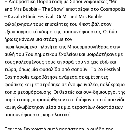
Η Διαδραστική Παράσταση με Σαπουνόφουσκες “Mr
and Mrs Bubble – The Show” επιστρέφει στο Cosmopolis
– Kavala Ethnic Festival. Οι Mr and Mrs Bubble
φιλοξένησαν τους επισκέπτες του Φεστιβάλ στον
εξωπραγματικό κόσμο της σαπουνόφουσκας. Οι δύο
ήρωες κάνανε μια στάση με τον
περιπλανώμενο πλανήτη της Μπουρμπουλήθρας στην
αυλή του 7ου Δημοτικού Σχολείου και μοιράστήκανε με
τους καλεσμένους τους τη χαρά του να ζεις εδώ και
τώρα, όπως μία φυσαλίδα από σαπούνι. Το 2ο Festival
Cosmopolis ακροβάτησε ανάμεσα σε αμέτρητες
φούσκες και μετατράπηκε σε ένα φευγαλέο, πολύχρωμο
τοπίο μεταμόρφωσης. Οι θεατές και συν-δημιουργοί της
παράστασης παρασύρθηκαν στο διάφανο αυτό παιχνίδι
και εγκλωβίστηκαν μέσα σε μία τεραστίων διαστάσεων
σαπουνόφουσκα, κυριολεκτικά.
Πριν την ξεχωριστή αυτή παράσταση, η ομάδα της