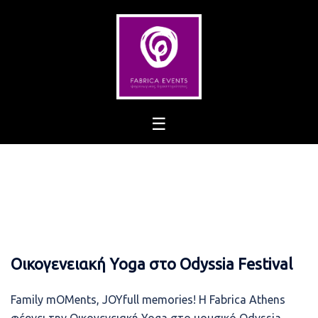
Skip
to
content
Οικογενειακή Yoga στο Odyssia Festival
Family mOMents, JOYfull memories! Η Fabrica Athens